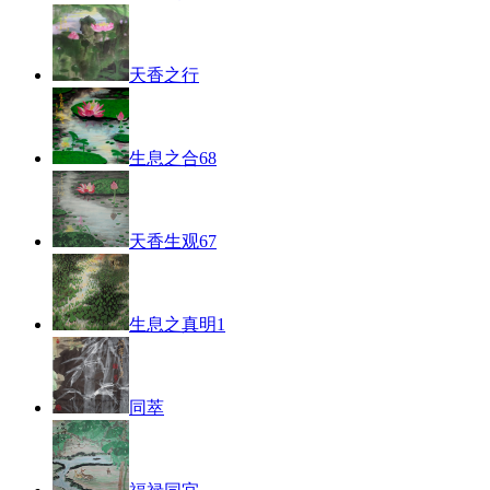
天香之行
生息之合68
天香生观67
生息之真明1
同萃