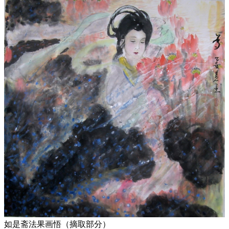
如是斋法果画悟（摘取部分）