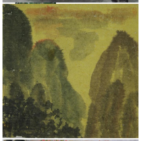
福临富境90x246cm
生息之合68x68cm
天香生观67x67cm
净蕴无尘