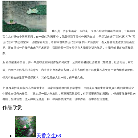
一. 我不是一位职业画家，但我是一位用心钻研中国画的画师，十多年前
我在北京研修中国画期间，在一偶然的
画事 中，我领悟到了灵性作画的玄妙 ，于是我走进了“现代艺术”与
“后
现代艺术”的思维空间，当被穿着商业，名利等包装的现代艺术幌
的不知所然时，吾又静静地走进灵性绘画世
界。正在寻找一片属于未
来的艺术蓝天，我期待着一百年后还有人能看到我的作品，并能理解
我的惊喜和无
奈。
五.画作的生命价值，并不单是职业画家的作品如何优秀，还要看画者的社
会能量（知名度，社会地位，财力
等）的大小及作品的社会意义，和宣
传力度等诸多方面，这几方面结合才能使其作品更有生命力和社会价值
。
但只有社会能量而不懂得艺术，其作品虽能入世一时，但不长久也。
七.修身养性是画家作品的能量来源，画家创作时用的是形象思维，用
的是自身的生命能量,在不断的能量转化
中诞生出优秀的作品，（
这也是一幅大作出世，画家画完很疲劳，有的甚至病倒的原因）。
但须要修身养性来
补能，坐禅悟道，进入禅境无疑是一种一举两得
的好方法；境中作画，画中养生悟道也。
作品欣赏
天香之生68