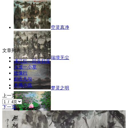
空灵真净
文章列表
瑞境无尘
满江红—回首归度
天涯一小草
世缘行
易语凡句
木偶小戏
梦灵之明
上一页
下一页
天香之生68x133cm