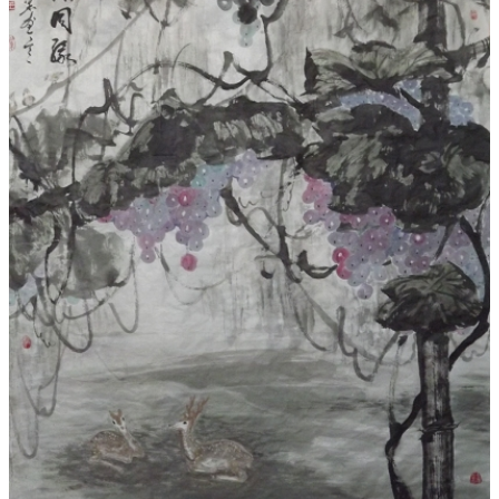
福临瑞境90x246cm
天香之行
福富久远145x366c
红润天源